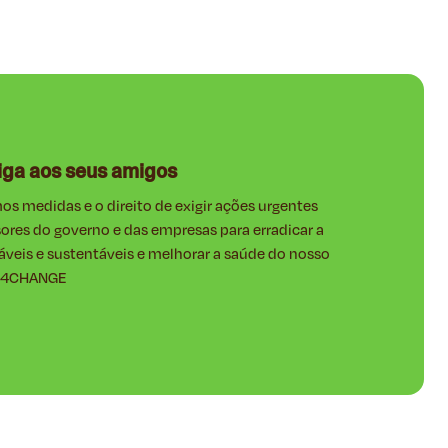
diga aos seus amigos
 medidas e o direito de exigir ações urgentes
ores do governo e das empresas para erradicar a
áveis e sustentáveis e melhorar a saúde do nosso
CT4CHANGE