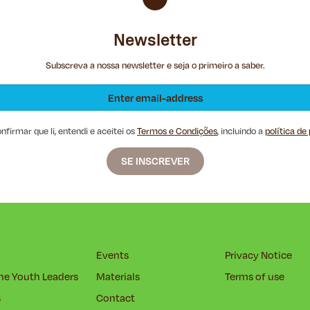
Newsletter
Subscreva a nossa newsletter e seja o primeiro a saber.
firmar que li, entendi e aceitei os
Termos e Condições
, incluindo a
política de
Events
Privacy Notice
he Youth Leaders
Materials
Terms of use
s
Contact