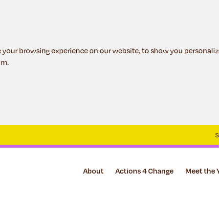
 your browsing experience on our website, to show you personaliz
om.
S
About
Actions 4 Change
Meet the 