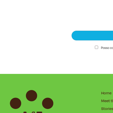
Posso con
Home
Meet t
Storie