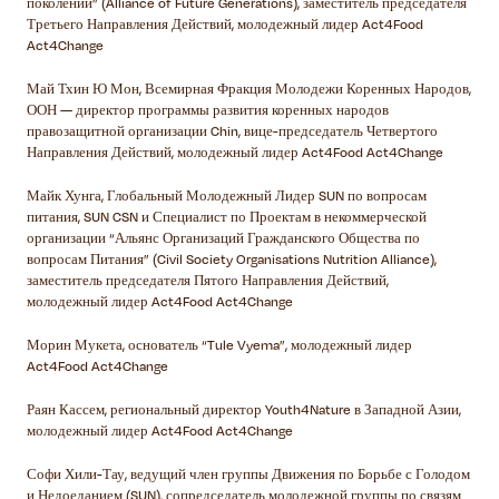
поколений” (Alliance of Future Generations), заместитель председателя
Третьего Направления Действий, молодежный лидер Act4Food
Act4Change
Май Тхин Ю Мон, Всемирная Фракция Молодежи Коренных Народов,
ООН — директор программы развития коренных народов
правозащитной организации Chin, вице-председатель Четвертого
Направления Действий, молодежный лидер Act4Food Act4Change
Майк Хунга, Глобальный Молодежный Лидер SUN по вопросам
питания, SUN CSN и Специалист по Проектам в некоммерческой
организации “Альянс Организаций Гражданского Общества по
вопросам Питания” (Civil Society Organisations Nutrition Alliance),
заместитель председателя Пятого Направления Действий,
молодежный лидер Act4Food Act4Change
Морин Мукета, основатель “Tule Vyema”, молодежный лидер
Act4Food Act4Change
Раян Кассем, региональный директор Youth4Nature в Западной Азии,
молодежный лидер Act4Food Act4Change
Софи Хили-Тау, ведущий член группы Движения по Борьбе с Голодом
и Недоеданием (SUN), сопредседатель молодежной группы по связям